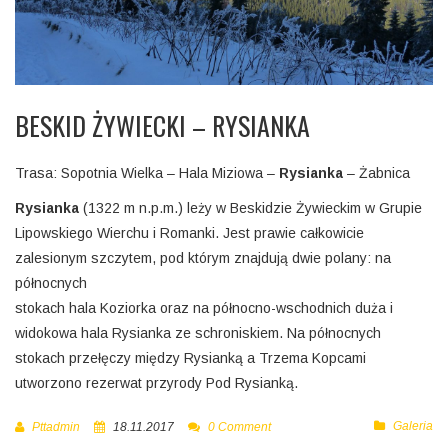
BESKID ŻYWIECKI – RYSIANKA
Trasa: Sopotnia Wielka – Hala Miziowa –
Rysianka
– Żabnica
Rysianka
(1322 m n.p.m.) leży w Beskidzie Żywieckim w Grupie
Lipowskiego Wierchu i Romanki. Jest prawie całkowicie
zalesionym szczytem, pod którym znajdują dwie polany: na
północnych
stokach hala Koziorka oraz na północno-wschodnich duża i
widokowa hala Rysianka ze schroniskiem. Na północnych
stokach przełęczy między Rysianką a Trzema Kopcami
utworzono rezerwat przyrody Pod Rysianką.
Galeria
Pttadmin
18.11.2017
0 Comment