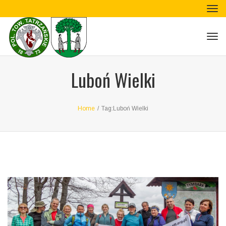
Tog
navi
Tog
navi
Luboń Wielki
Home
/
Tag:
Luboń Wielki