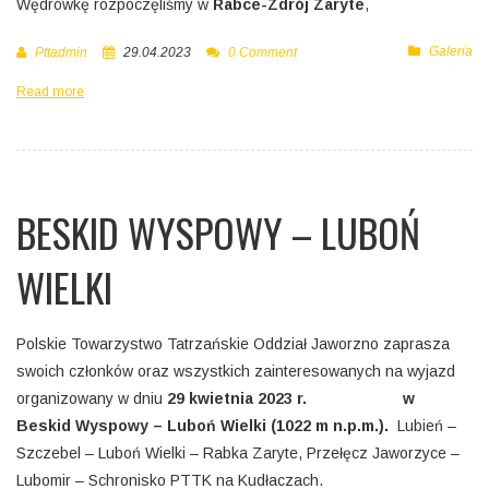
Wędrówkę rozpoczęliśmy w
Rabce-Zdrój Zaryte
,
Galeria
Pttadmin
29.04.2023
0 Comment
Read more
BESKID WYSPOWY – LUBOŃ
WIELKI
Polskie Towarzystwo Tatrzańskie Oddział Jaworzno zaprasza
swoich członków oraz wszystkich zainteresowanych na wyjazd
organizowany w dniu
29 kwietnia 2023 r. w
Beskid Wyspowy – Luboń Wielki (1022 m n.p.m.).
Lubień –
Szczebel – Luboń Wielki – Rabka Zaryte, Przełęcz Jaworzyce –
Lubomir – Schronisko PTTK na Kudłaczach.