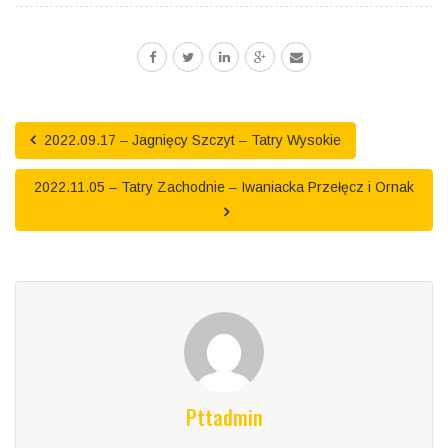
2022.09.17 – Jagnięcy Szczyt – Tatry Wysokie
2022.11.05 – Tatry Zachodnie – Iwaniacka Przełęcz i Ornak
Pttadmin