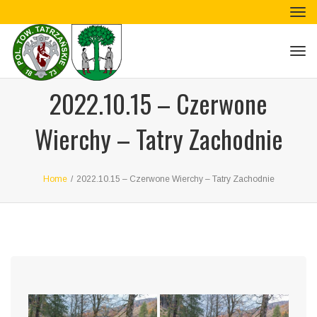
Tog
navi
Tog
navi
2022.10.15 – Czerwone
Wierchy – Tatry Zachodnie
Home
/
2022.10.15 – Czerwone Wierchy – Tatry Zachodnie